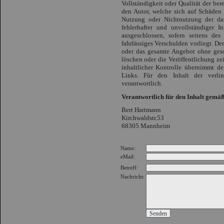
Vollständigkeit oder Qualität der be
den Autor, welche sich auf Schäden m
Nutzung oder Nichtnutzung der da
fehlerhafter und unvollständiger I
ausgeschlossen, sofern seitens des
fahrlässiges Verschulden vorliegt. Der
oder das gesamte Angebot ohne ges
löschen oder die Veröffentlichung zei
inhaltlicher Kontrolle übernimmt de
Links. Für den Inhalt der verlin
verantwortlich.
Verantwortlich für den Inhalt gemä
Bert Hartmann
Kirchwaldstr.53
68305 Mannheim
Name:
eMail:
Betreff:
Nachricht: